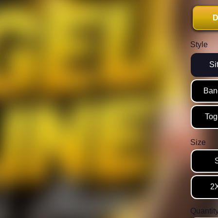
D
Style
Si
Ban
Tog
Size
2
Quantit