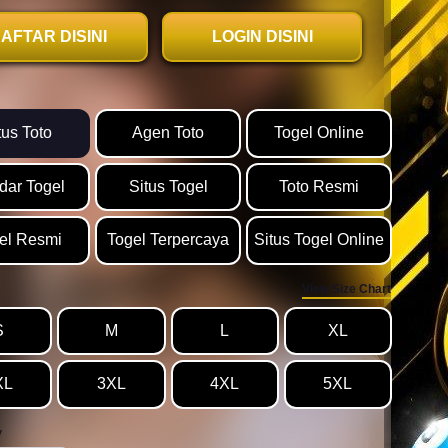
AFTAR DISINI
LOGIN DISINI
tus Toto
Agen Toto
Togel Online
dar Togel
Situs Togel
Toto Resmi
el Resmi
Togel Terpercaya
Situs Togel Online
View Size Chart
S
M
L
XL
XL
3XL
4XL
5XL
y